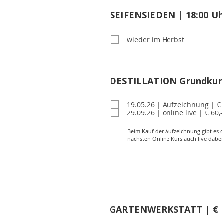
SEIFENSIEDEN | 18:00 U
SEIFENSIEDEN
wieder im Herbst
DESTILLATION
DESTILLATION Grundkurs
19.05.26 | Aufzeichnung | € 
29.09.26 | online live | € 60,-
Beim Kauf der Aufzeichnung gibt es 
nächsten Online Kurs auch live dabei
IM GART
GARTENWERKSTATT | € 1
GARTENWERKSTATT