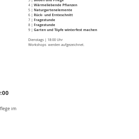
4 |
Wärmeliebende Pflanzen
5 |
Naturgartenelemente
6 |
Rück- und Ernteschnitt
7 |
Fragestunde
8 |
Fragestunde
9 |
Garten und Töpfe winterfest machen
Dienstags | 18:00 Uhr
Workshops werden aufgezeichnet.
ine
:00
flege im