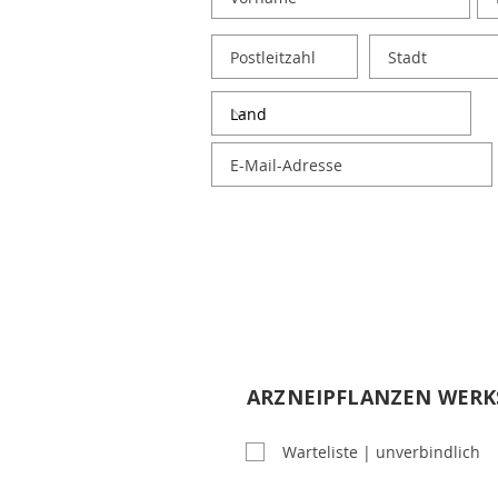
KURSREIH
ARZNEIPFLANZEN WERK
ARZNEIPFLANZEN - HAUS
Warteliste | unverbindlich