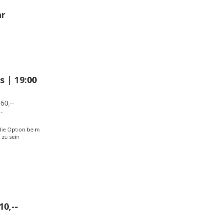
hr
 | 19:00
60,--
-
die Option beim
 zu sein
EN
0,--