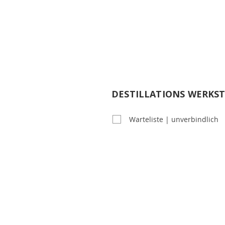
DESTILLATIONS WERKS
DESTILLATIONSWERKSTAT
Warteliste | unverbindlich