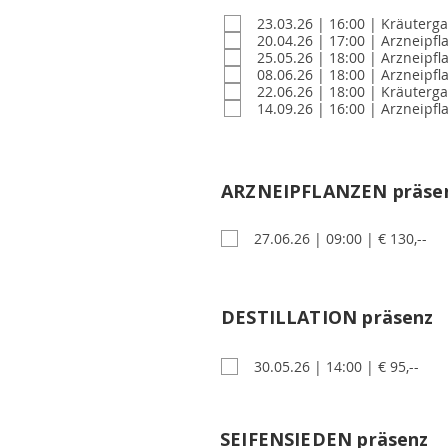
23.03.26 | 16:00 | Kräuterg
20.04.26 | 17:00 | Arzneip
25.05.26 | 18:00 | Arzneipfl
08.06.26 | 18:00 | Arzneipf
22.06.26 | 18:00 | Kräuterga
14.09.26 | 16:00 | Arzneipfl
Arzneipflanzen präsenz
ARZNEIPFLANZEN präse
27.06.26 | 09:00 | € 130,--
DESTILLATION präsenz
Destillation präsenz
30.05.26 | 14:00 | € 95,--
SEIFENSIEDEN präsenz
Seifensieden präsenz