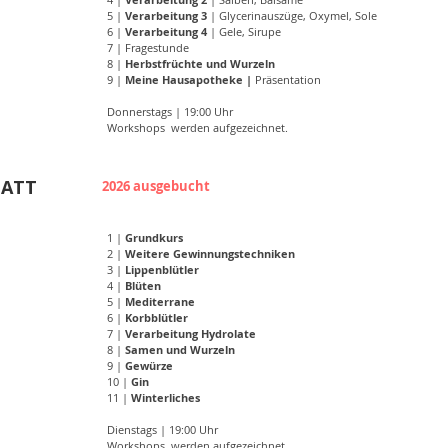
5 |
Verarbeitung 3
| Glycerinauszüge, Oxymel, Sole
6 |
Verarbeitung 4
| Gele, Sirupe
7 | Fragestunde
8 |
Herbstfrüchte und Wurzeln
9 |
Meine Hausapotheke |
Präsentation
Donnerstags | 19:00 Uhr
Workshops werden aufgezeichnet.
TATT
T
2026 ausgebucht
1 |
Grundkurs
2 |
Weitere Gewinnungstechniken
3 |
Lippenblütler
4 |
Blüten
5 |
Mediterrane
6 |
Korbblütler
7 |
Verarbeitung Hydrolate
8 |
Samen und Wurzeln
9 |
Gewürze
10 |
Gin
11 |
Winterliches
Dienstags | 19:00 Uhr
Workshops werden aufgezeichnet.