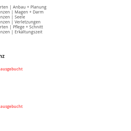
arten | Anbau + Planung
flanzen | Magen + Darm
anzen | Seele
lanzen | Verletzungen
rten | Pflege + Schnitt
anzen | Erkältungszeit
nz
ausgebucht
ausgebucht