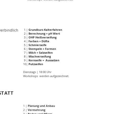
verbindlich
1 |
Grundkurs Kalterfahren
2 |
Berechnung + pH Wert
3 |
OHP Heißverseifung
4 |
Farben + Düfte
5 |
Schmierseife
6 |
Stempeln + Formen
7 |
Milch + Salzseifen
8 |
Mischverseifung
9 |
Kernseife + Aussalzen
10|
Putzseifen
Dienstags | 18:00 Uhr
Workshops werden aufgezeichnet.
STATT
1 |
Planung und Anbau
2 |
Vermehrung
3 |
Boden und Pflege