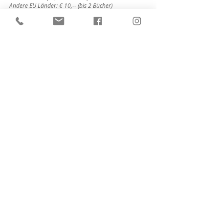
Andere EU Länder: € 10,-- (bis 2 Bücher)
Andere EU Länder: € 12,-- (ab 3 Bücher)
Zahlungsart
Rechnung, Bezahlung nach Erhalt
Ich möchte den Newsletter
abonnieren.
Ich stimme den AGB zu.
AGB lesen
Bestellen