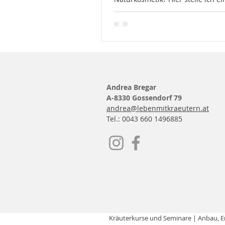
Lieblingssorten von Rosa damas
Rosa centifolia aus meinem Gart
Andrea Bregar
A-8330 Gossendorf 79
andrea@lebenmitkraeutern.at
Tel.: 0043 660 1496885
Kräuterkurse und Seminare
| Anbau, E