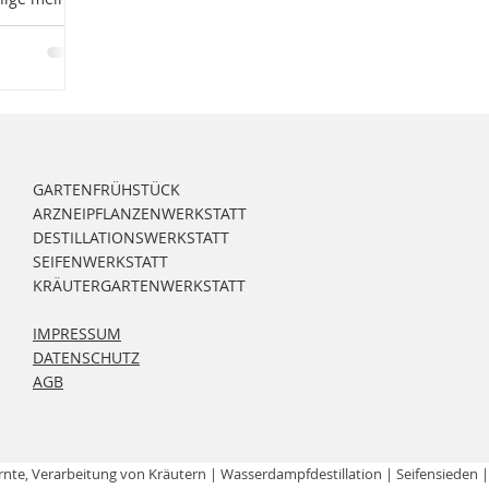
cena und
en vor.
GARTENFRÜHSTÜCK
ARZNEIPFLANZENWERKSTATT
DESTILLATIONSWERKSTATT
SEIFENWERKSTATT
KRÄUTERGARTENWERKSTATT
IMPRESSUM
DATENSCHUTZ
AGB
rnte,
Verarbeitung
von Kräutern | Wasserdampfdestillation | Seifensieden 