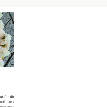
ut für die
apotheke und
inige meiner