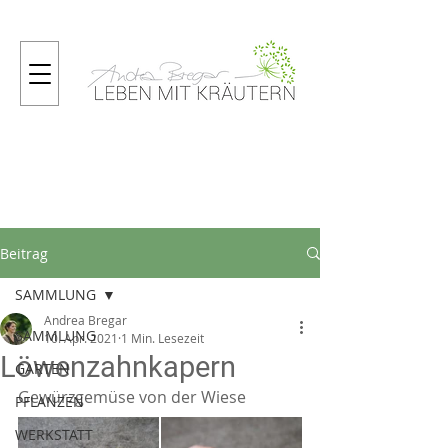
Gartenmagazin
Beitrag
SAMMLUNG
Andrea Bregar
SAMMLUNG
10. Apr. 2021
1 Min. Lesezeit
Löwenzahnkapern
GARTEN
Gewürzgemüse von der Wiese
PFLANZEN
WERKSTATT