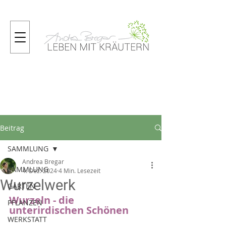
Gartenmagazin
Beitrag
SAMMLUNG
Andrea Bregar
SAMMLUNG
4. Dez. 2024
4 Min. Lesezeit
Wurzelwerk
GARTEN
Wurzeln - die 
PFLANZEN
unterirdischen Schönen
WERKSTATT