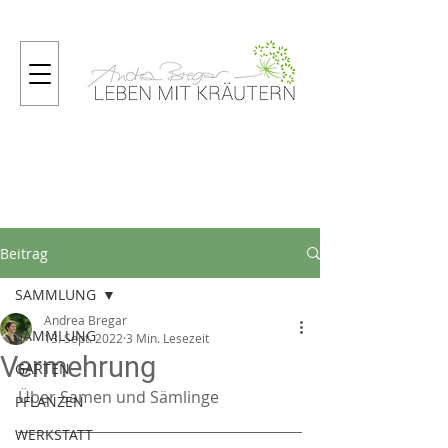
Gartenmagazin
Beitrag
SAMMLUNG
Andrea Bregar
SAMMLUNG
13. Sept. 2022
3 Min. Lesezeit
Vermehrung
GARTEN
Über Samen und Sämlinge
PFLANZEN
WERKSTATT