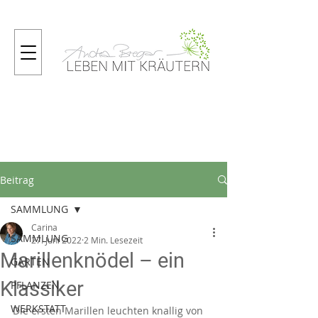
Gartenmagazin
Beitrag
SAMMLUNG
Carina
SAMMLUNG
27. Juni 2022
2 Min. Lesezeit
Marillenknödel – ein
GARTEN
Klassiker
PFLANZEN
WERKSTATT
Die ersten Marillen leuchten knallig von 