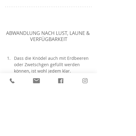
ABWANDLUNG NACH LUST, LAUNE & 
VERFÜGBARKEIT
Dass die Knödel auch mit Erdbeeren 
oder Zwetschgen gefüllt werden 
können, ist wohl jedem klar. 
Blüten sind bei mir immer 
willkommen, um jedes Gericht 
optisch aufzuwerten. Das Auge isst ja 
bekanntlich mit! Kinder lieben es – 
auch wenn sie schon älter sind, ihre 
Mahlzeit selbst zu pimpen. Auch 
wenn die Deko dann am Ende doch 
wieder auf meinem Teller landet. 