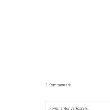
3 Kommentare
Szechuanpfeffer
Kommentar verfassen...