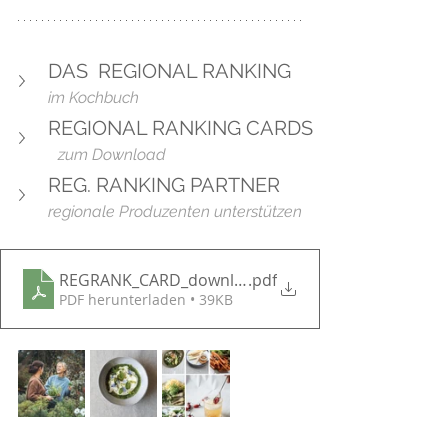
DAS  REGIONAL RANKING
im Kochbuch
REGIONAL RANKING CARDS
zum Download
REG. RANKING PARTNER
regionale Produzenten unterstützen
REGRANK_CARD_download
.pdf
PDF herunterladen • 39KB