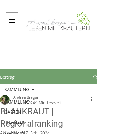
Gartenmagazin
Beitrag
SAMMLUNG
Andrea Bregar
SAMMLUNG
18. Jan. 2024
1 Min. Lesezeit
BLAUKRAUT |
GARTEN
Regionalranking
PFLANZEN
WERKSTATT
Aktualisiert:
7. Feb. 2024