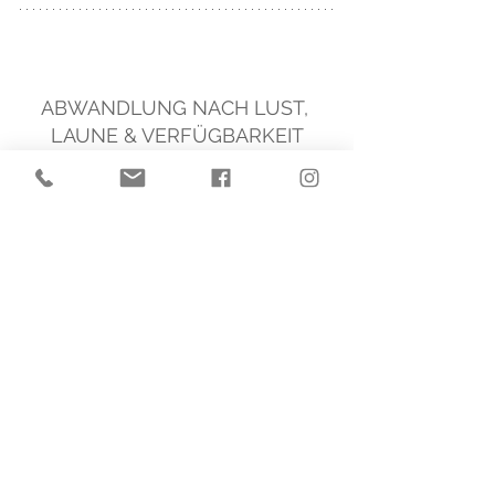
ABWANDLUNG NACH LUST, 
LAUNE & VERFÜGBARKEIT
Der Brokkoli lässt sich mit Sicherheit 
auch gut durch Karotten oder Karfiol 
ersetzen. 
Die Palatschinken-Rouladen sind 
ohne Gemüsepfanne ein leckerer 
zwischendurch Snack – auch für die 
Lunchbox. 
Und die Gemüsepfanne natürlich 
auch ein feiner Begleiter zu Fleisch 
oder Fisch! 