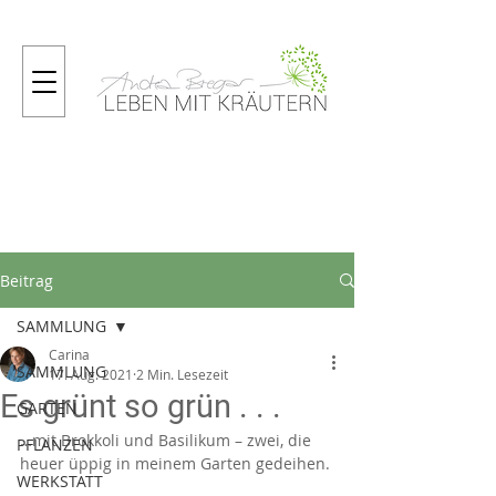
Gartenmagazin
Beitrag
SAMMLUNG
Carina
SAMMLUNG
17. Aug. 2021
2 Min. Lesezeit
Es grünt so grün . . .
GARTEN
…mit Brokkoli und Basilikum – zwei, die 
PFLANZEN
heuer üppig in meinem Garten gedeihen. 
WERKSTATT