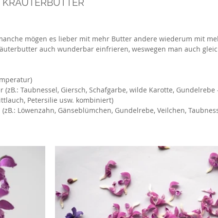
– KRÄUTERBUTTER
anche mögen es lieber mit mehr Butter andere wiederum mit meh
 Kräuterbutter auch wunderbar einfrieren, weswegen man auch gleic
emperatur)
r (zB.: Taubnessel, Giersch, Schafgarbe, wilde Karotte, Gundelrebe 
tlauch, Petersilie usw. kombiniert)
en (zB.: Löwenzahn, Gänseblümchen, Gundelrebe, Veilchen, Taubness