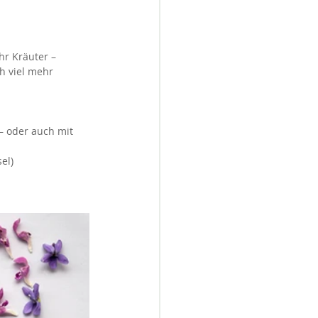
r Kräuter – 
h viel mehr 
– oder auch mit 
el)