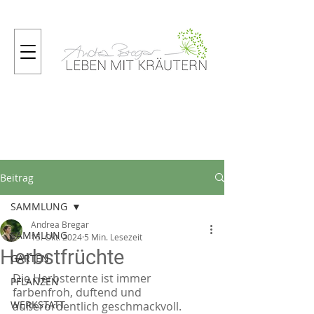
Gartenmagazin
Beitrag
SAMMLUNG
Andrea Bregar
SAMMLUNG
15. Okt. 2024
5 Min. Lesezeit
Herbstfrüchte
GARTEN
Die Herbsternte ist immer 
PFLANZEN
farbenfroh, duftend und 
WERKSTATT
außerordentlich geschmackvoll. 